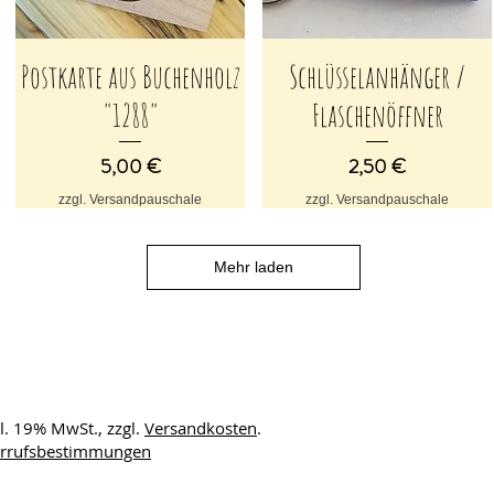
Postkarte aus Buchenholz
Schlüsselanhänger /
Schnellansicht
Schnellansicht
"1288"
Flaschenöffner
Preis
Preis
5,00 €
2,50 €
zzgl. Versandpauschale
zzgl. Versandpauschale
Mehr laden
kl. 19% MwSt., zzgl.
Versandkosten
.
errufsbestimmungen