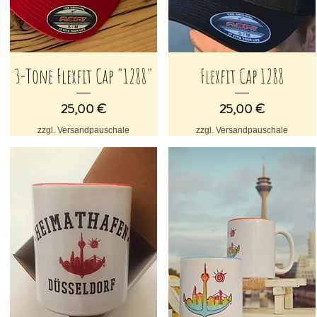
3-Tone Flexfit Cap "1288"
Flexfit Cap 1288
Schnellansicht
Schnellansicht
Preis
Preis
25,00 €
25,00 €
zzgl. Versandpauschale
zzgl. Versandpauschale