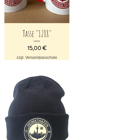
Tasse "1288"
Schnellansicht
Preis
15,00 €
zzgl. Versandpauschale