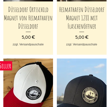
Düsseldorf Ortsschild
Heimathafen Düsseldorf
Schnellansicht
Schnellansicht
Magnet von Heimathafen
Magnet 1288 mit
Düsseldorf
Flaschenöffner
Preis
Preis
5,00 €
5,00 €
zzgl. Versandpauschale
zzgl. Versandpauschale
Seller