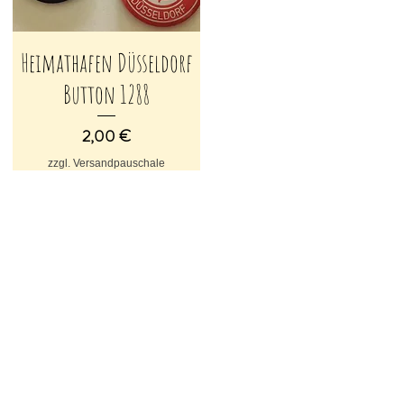
Heimathafen Düsseldorf
Schnellansicht
Button 1288
Preis
2,00 €
zzgl. Versandpauschale