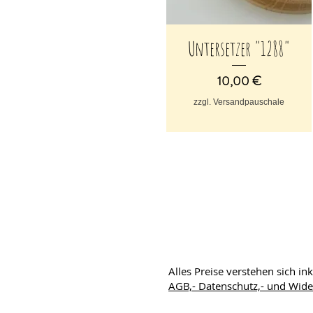
Untersetzer "1288"
Schnellansicht
Preis
10,00 €
zzgl. Versandpauschale
Alles Preise verstehen sich in
AGB,- Datenschutz,- und Wid