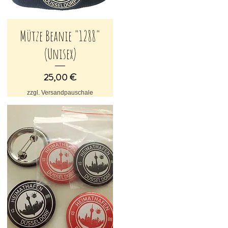
Mütze Beanie "1288"
Schnellansicht
(Unisex)
Preis
25,00 €
zzgl. Versandpauschale