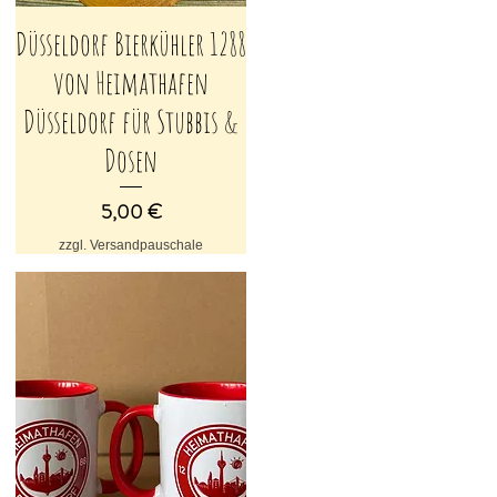
Düsseldorf Bierkühler 1288
Schnellansicht
von Heimathafen
Düsseldorf für Stubbis &
Dosen
Preis
5,00 €
zzgl. Versandpauschale