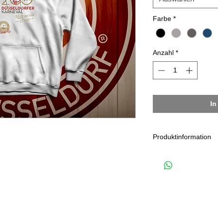
Farbe
*
Anzahl
*
In
Produktinformation
Zum Jubiläum 20
präsentieren wir
Düsseldorfer Car
Hoodie. Mit zusä
Jacques Tilly.
Hergestellt von ze
Unternehmen, das