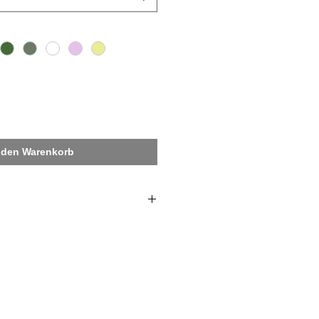
 den Warenkorb
0 Jahre Düsseldorfer Karneval,
 in Kooperation mit dem Comitee
neval (CC), den Sessions-
tzlicher Signatur im Druck von
rtifiziertem Fair-Trade
 faire Entlohnung nachweist.