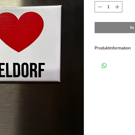
In
Produktinformation
Düsseldorf Magn
Heimathafen Düsse
als Düsseldorf Ge
Größe ca. ca. 8 x
Preis inkl. MwSt.,