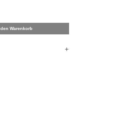
 den Warenkorb
et
I LOVE DÜSSELDORF
von
ldorf / Kühlschrank Magnet. Ideal
schenk & Souvenir.
 5,4 cm .
 zzgl. Versandkosten.